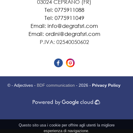
03024 CEPRANO (FR)
Tel: 0775911088
Tel: 0775911049
Email: info@degrafsrl.com
Email: ordini@degrafsrl.com
P.IVA: 02540050602
© - Adjectives -
BDF communication
- 2026 -
Privacy Policy
Questo sito usa i cookie per offrire agli utenti la migliore
esperienza di navigazione.